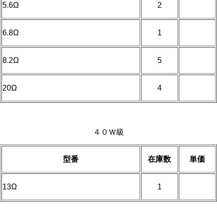
5.6Ω
2
6.8Ω
1
8.2Ω
5
20Ω
4
４０Ｗ級
型番
在庫数
単価
13Ω
1